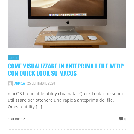
APPLE
COME VISUALIZZARE IN ANTEPRIMA I FILE WEBP
CON QUICK LOOK SU MACOS
ANDREA
25 SETTEMBRE 2020
macOS ha un’utile utility chiamata “Quick Look” che si può
utilizzare per ottenere una rapida anteprima dei file.
Questa utility […]
READ MORE
0