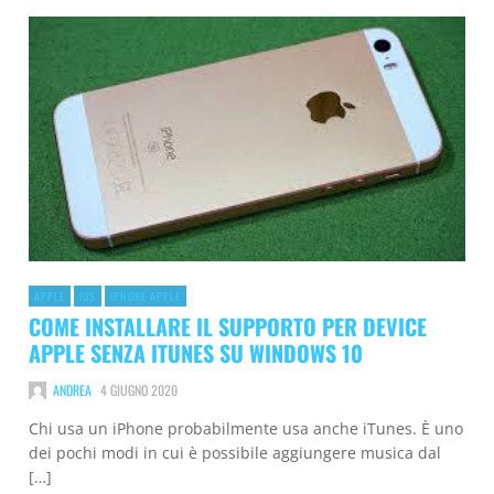
APPLE
IOS
IPHONE APPLE
COME INSTALLARE IL SUPPORTO PER DEVICE
APPLE SENZA ITUNES SU WINDOWS 10
ANDREA
4 GIUGNO 2020
Chi usa un iPhone probabilmente usa anche iTunes. È uno
dei pochi modi in cui è possibile aggiungere musica dal
[…]