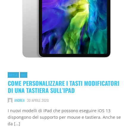
APPLE
IOS
COME PERSONALIZZARE I TASTI MODIFICATORI
DI UNA TASTIERA SULL’IPAD
ANDREA
30 APRILE 2020
I nuovi modelli di iPad che possono eseguire iOS 13
dispongono del supporto per mouse e tastiera. Anche se
da […]