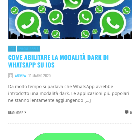
IOS
IPHONE APPLE
COME ABILITARE LA MODALITÀ DARK DI
WHATSAPP SU IOS
ANDREA
11 MARZO 2020
Da molto tempo si parlava che WhatsApp avrebbe
introdotto una modalità dark. Le applicazioni più popolari
ne stanno lentamente aggiungendo […]
READ MORE
0