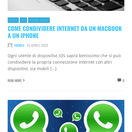
APPLE
IOS
IPHONE APPLE
COME CONDIVIDERE INTERNET DA UN MACBOOK
A UN IPHONE
ANDREA
19 APRILE 2020
Ogni utente di dispositivi iOS saprà benissimo che si può
condividere la propria connessione Internet con altri
dispositivi, sia mobili […]
READ MORE
0