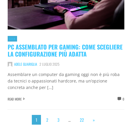
GEEK
PC ASSEMBLATO PER GAMING: COME SCEGLIERE
LA CONFIGURAZIONE PIÙ ADATTA
ADELE GUARIGLIA
2 LUGLIO 2025
Assemblare un computer da gaming oggi non è più roba
da tecnici o appassionati hardcore, ma un’opzione
concreta anche per […]
READ MORE
0
1
2
3
…
22
»