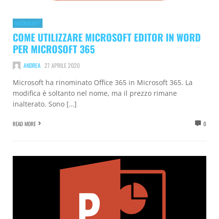
MICROSOFT
COME UTILIZZARE MICROSOFT EDITOR IN WORD
PER MICROSOFT 365
ANDREA
27 APRILE 2020
Microsoft ha rinominato Office 365 in Microsoft 365. La
modifica è soltanto nel nome, ma il prezzo rimane
inalterato. Sono […]
READ MORE
0