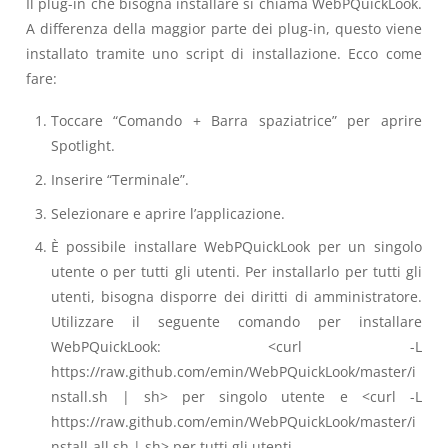
Il plug-in che bisogna installare si chiama WebPQuickLook.
A differenza della maggior parte dei plug-in, questo viene
installato tramite uno script di installazione. Ecco come
fare:
Toccare “Comando + Barra spaziatrice” per aprire
Spotlight.
Inserire “Terminale”.
Selezionare e aprire l’applicazione.
È possibile installare WebPQuickLook per un singolo
utente o per tutti gli utenti. Per installarlo per tutti gli
utenti, bisogna disporre dei diritti di amministratore.
Utilizzare il seguente comando per installare
WebPQuickLook: <curl -L
https://raw.github.com/emin/WebPQuickLook/master/i
nstall.sh | sh> per singolo utente e <curl -L
https://raw.github.com/emin/WebPQuickLook/master/i
nstall-all.sh | sh> per tutti gli utenti.