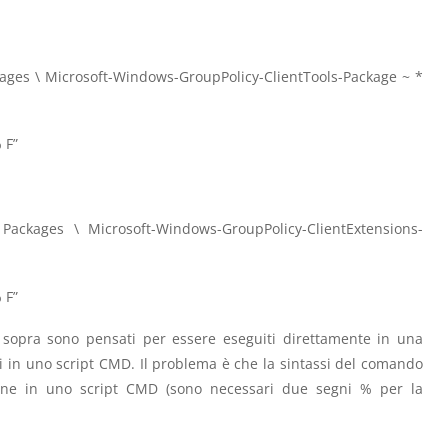
ages \ Microsoft-Windows-GroupPolicy-ClientTools-Package ~ *
 F”
ackages \ Microsoft-Windows-GroupPolicy-ClientExtensions-
 F”
sopra sono pensati per essere eseguiti direttamente in una
i in uno script CMD. Il problema è che la sintassi del comando
one in uno script CMD (sono necessari due segni % per la