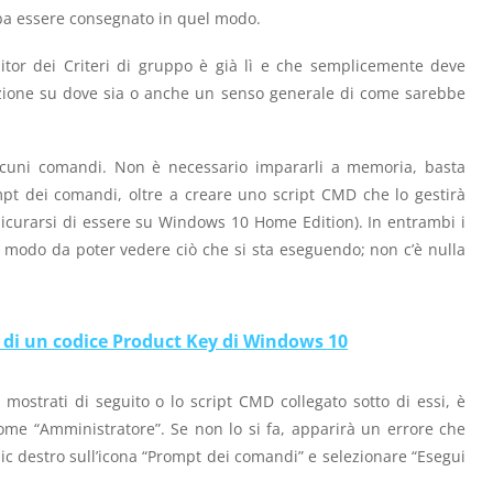
bba essere consegnato in quel modo.
itor dei Criteri di gruppo è già lì e che semplicemente deve
azione su dove sia o anche un senso generale di come sarebbe
alcuni comandi. Non è necessario impararli a memoria, basta
mpt dei comandi, oltre a creare uno script CMD che lo gestirà
sicurarsi di essere su Windows 10 Home Edition). In entrambi i
n modo da poter vedere ciò che si sta eseguendo; non c’è nulla
 di un codice Product Key di Windows 10
mostrati di seguito o lo script CMD collegato sotto di essi, è
me “Amministratore”. Se non lo si fa, apparirà un errore che
lic destro sull’icona “Prompt dei comandi” e selezionare “Esegui