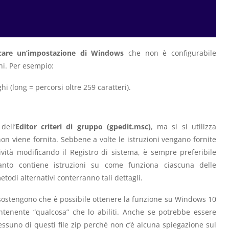
care un’impostazione di Windows
che non è configurabile
oni. Per esempio:
i (long = percorsi oltre 259 caratteri).
dell’
Editor criteri di gruppo (gpedit.msc)
, ma si si utilizza
n viene fornita. Sebbene a volte le istruzioni vengano fornite
ività modificando il Registro di sistema, è sempre preferibile
quanto contiene istruzioni su come funziona ciascuna delle
todi alternativi conterranno tali dettagli.
 sostengono che è possibile ottenere la funzione su Windows 10
ntenente “qualcosa” che lo abiliti. Anche se potrebbe essere
ssuno di questi file zip perché non c’è alcuna spiegazione sul