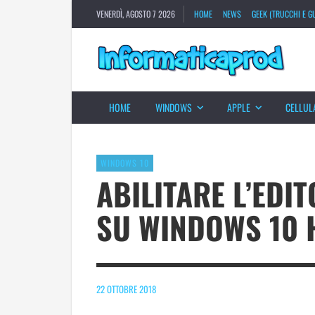
VENERDÌ, AGOSTO 7 2026
HOME
NEWS
GEEK (TRUCCHI E GU
HOME
WINDOWS
APPLE
CELLUL
WINDOWS 10
ABILITARE L’EDI
SU WINDOWS 10 
22 OTTOBRE 2018