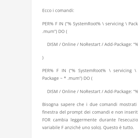
Ecco i comandi:
PER% F IN (“% SystemRoot% \ servicing \ Pack
.mum”) DO (
DISM / Online / NoRestart / Add-Package: “%
)
PER% F IN (“% SystemRoot% \ servicing \ P
Package ~ * .mum”) DO (
DISM / Online / NoRestart / Add-Package: “%
Bisogna sapere che i due comandi mostrati 
finestra del prompt dei comandi e non inserit
FOR cambia leggermente durante l’esecuzi
variabile F anziché uno solo). Questo è tutto.