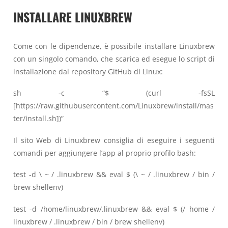
INSTALLARE LINUXBREW
Come con le dipendenze, è possibile installare Linuxbrew
con un singolo comando, che scarica ed esegue lo script di
installazione dal repository GitHub di Linux:
sh -c “$ (curl -fsSL
[https://raw.githubusercontent.com/Linuxbrew/install/mas
ter/install.sh])”
Il sito Web di Linuxbrew consiglia di eseguire i seguenti
comandi per aggiungere l’app al proprio profilo bash:
test -d \ ~ / .linuxbrew && eval $ (\ ~ / .linuxbrew / bin /
brew shellenv)
test -d /home/linuxbrew/.linuxbrew && eval $ (/ home /
linuxbrew / .linuxbrew / bin / brew shellenv)