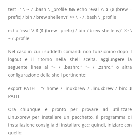
test -r \ ~ / .bash \ _profile && echo “eval \\ $ ($ (brew –
prefix) / bin / brew shellenv)” >> \ ~ / .bash \ _profile
echo “eval \\ $ ($ (brew –prefix) / bin / brew shellenv)” >> \
~ / .profile
Nel caso in cui i suddetti comandi non funzionino dopo il
logout e il ritorno nella shell scelta, aggiungere la
seguente linea al “~ / .bashrc,” “~ / .zshrc,” o altra
configurazione della shell pertinente:
export PATH = “/ home / linuxbrew / .linuxbrew / bin: $
PATH
Ora chiunque è pronto per provare ad utilizzare
Linuxbrew per installare un pacchetto. Il programma di
installazione consiglia di installare gcc; quindi, iniziare con
quello: