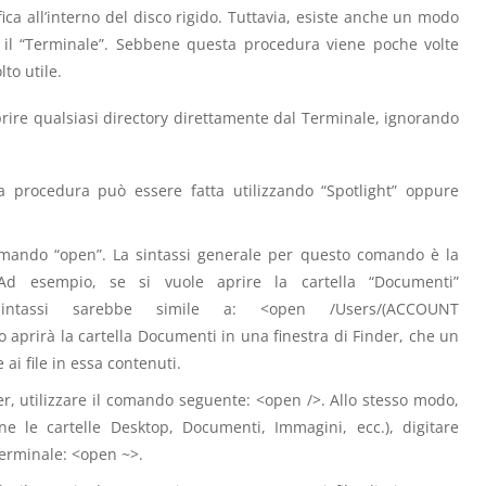
ca all’interno del disco rigido. Tuttavia, esiste anche un modo
ndo il “Terminale”. Sebbene questa procedura viene poche volte
to utile.
rire qualsiasi directory direttamente dal Terminale, ignorando
a procedura può essere fatta utilizzando “Spotlight” oppure
 comando “open”. La sintassi generale per questo comando è la
 Ad esempio, se si vuole aprire la cartella “Documenti”
sintassi sarebbe simile a: <open /Users/(ACCOUNT
rirà la cartella Documenti in una finestra di Finder, che un
ai file in essa contenuti.
der, utilizzare il comando seguente: <open />. Allo stesso modo,
ne le cartelle Desktop, Documenti, Immagini, ecc.), digitare
erminale: <open ~>.