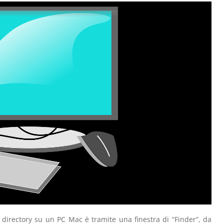
 directory su un PC Mac è tramite una finestra di “Finder”, da