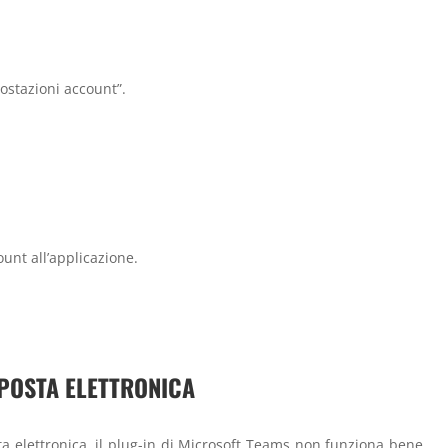
ostazioni account”.
unt all’applicazione.
POSTA ELETTRONICA
a elettronica, il plug-in di Microsoft Teams non funziona bene