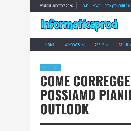
VENERDÌ, AGOSTO 7 2026
HOME
NEWS
GEEK (TRUCCHI E GU
HOME
WINDOWS
APPLE
CELLUL
MICROSOFT
COME CORREGGER
POSSIAMO PIANIF
OUTLOOK