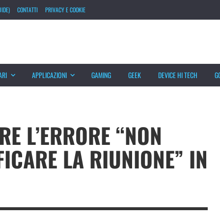
IDE)
CONTATTI
PRIVACY E COOKIE
ARI
APPLICAZIONI
GAMING
GEEK
DEVICE HI TECH
G
E L’ERRORE “NON
ICARE LA RIUNIONE” IN