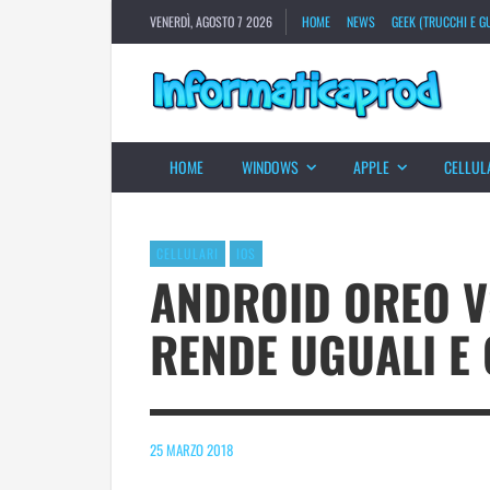
VENERDÌ, AGOSTO 7 2026
HOME
NEWS
GEEK (TRUCCHI E GU
HOME
WINDOWS
APPLE
CELLUL
CELLULARI
IOS
ANDROID OREO VS
RENDE UGUALI E 
25 MARZO 2018