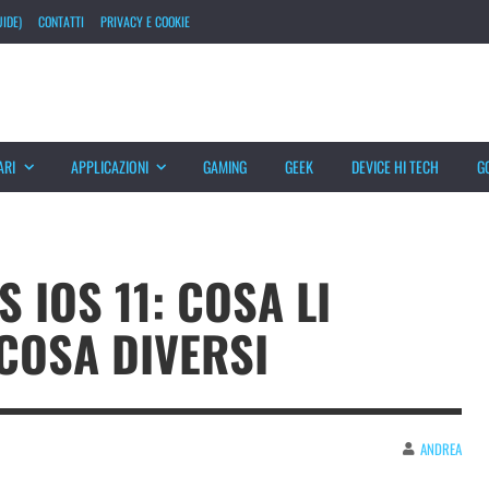
IDE)
CONTATTI
PRIVACY E COOKIE
ARI
APPLICAZIONI
GAMING
GEEK
DEVICE HI TECH
G
 IOS 11: COSA LI
COSA DIVERSI
ANDREA