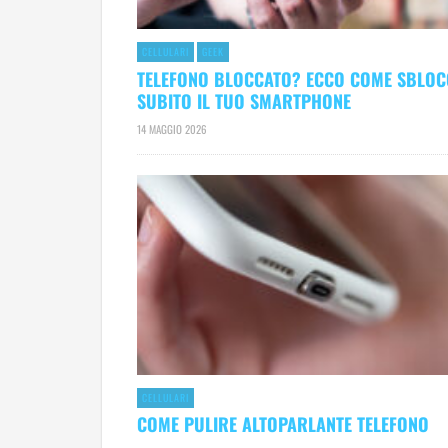
CELLULARI
GEEK
TELEFONO BLOCCATO? ECCO COME SBLO
SUBITO IL TUO SMARTPHONE
14 MAGGIO 2026
CELLULARI
COME PULIRE ALTOPARLANTE TELEFONO