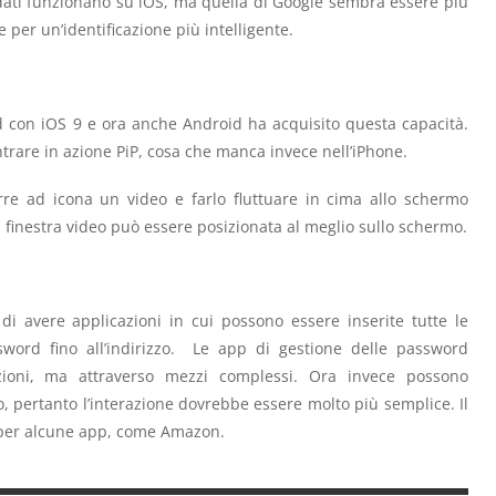
i dati funzionano su iOS, ma quella di Google sembra essere più
 per un’identificazione più intelligente.
Pad con iOS 9 e ora anche Android ha acquisito questa capacità.
trare in azione PiP, cosa che manca invece nell’iPhone.
rre ad icona un video e farlo fluttuare in cima allo schermo
 finestra video può essere posizionata al meglio sullo schermo.
 di avere applicazioni in cui possono essere inserite tutte le
sword fino all’indirizzo. Le app di gestione delle password
ioni, ma attraverso mezzi complessi. Ora invece possono
 pertanto l’interazione dovrebbe essere molto più semplice. Il
 per alcune app, come Amazon.