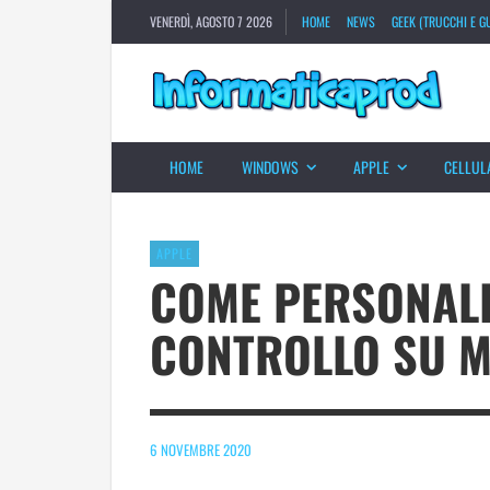
VENERDÌ, AGOSTO 7 2026
HOME
NEWS
GEEK (TRUCCHI E GU
HOME
WINDOWS
APPLE
CELLUL
APPLE
COME PERSONALI
CONTROLLO SU M
6 NOVEMBRE 2020