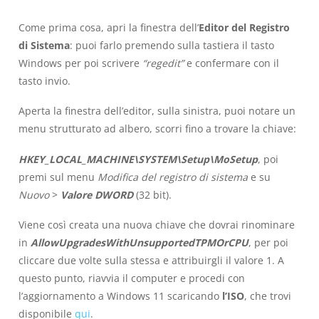
Come prima cosa, apri la finestra dell’
Editor del Registro
di Sistema
: puoi farlo premendo sulla tastiera il tasto
Windows per poi scrivere
“regedit”
e confermare con il
tasto invio.
Aperta la finestra dell’editor, sulla sinistra, puoi notare un
menu strutturato ad albero, scorri fino a trovare la chiave:
HKEY_LOCAL_MACHINE\SYSTEM\Setup\MoSetup
, poi
premi sul menu
Modifica del registro di sistema
e su
Nuovo
>
Valore DWORD
(32 bit).
Viene così creata una nuova chiave che dovrai rinominare
in
AllowUpgradesWithUnsupportedTPMOrCPU
, per poi
cliccare due volte sulla stessa e attribuirgli il valore 1. A
questo punto, riavvia il computer e procedi con
l’aggiornamento a Windows 11 scaricando
l’ISO
, che trovi
disponibile
qui
.