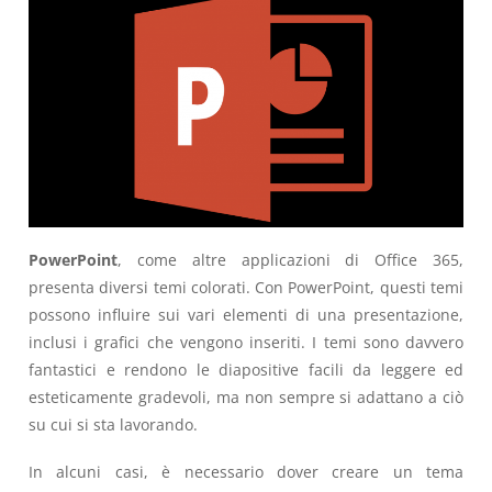
PowerPoint
, come altre applicazioni di Office 365,
presenta diversi temi colorati. Con PowerPoint, questi temi
possono influire sui vari elementi di una presentazione,
inclusi i grafici che vengono inseriti. I temi sono davvero
fantastici e rendono le diapositive facili da leggere ed
esteticamente gradevoli, ma non sempre si adattano a ciò
su cui si sta lavorando.
In alcuni casi, è necessario dover creare un tema