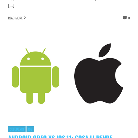
[…]
READ MORE
0
CELLULARI
IOS
ANDROID OREO VS IOS 11: COSA LI RENDE