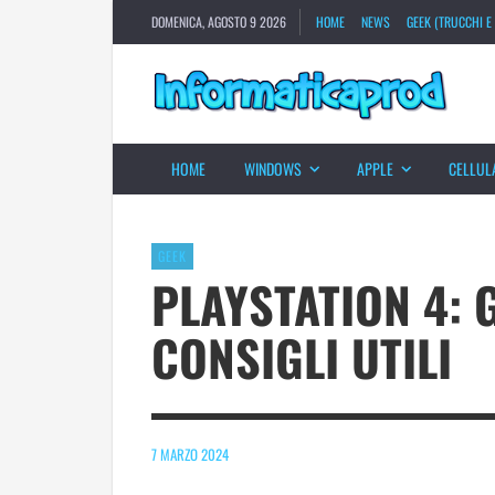
DOMENICA, AGOSTO 9 2026
HOME
NEWS
GEEK (TRUCCHI E 
HOME
WINDOWS
APPLE
CELLUL
GEEK
PLAYSTATION 4: 
CONSIGLI UTILI
7 MARZO 2024