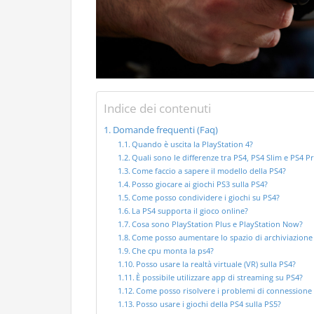
Indice dei contenuti
Domande frequenti (Faq)
Quando è uscita la PlayStation 4?
Quali sono le differenze tra PS4, PS4 Slim e PS4 P
Come faccio a sapere il modello della PS4?
Posso giocare ai giochi PS3 sulla PS4?
Come posso condividere i giochi su PS4?
La PS4 supporta il gioco online?
Cosa sono PlayStation Plus e PlayStation Now?
Come posso aumentare lo spazio di archiviazione 
Che cpu monta la ps4?
Posso usare la realtà virtuale (VR) sulla PS4?
È possibile utilizzare app di streaming su PS4?
Come posso risolvere i problemi di connessione 
Posso usare i giochi della PS4 sulla PS5?