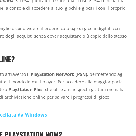
imaria”
su PS4, puoi autorizzare una console PS4 come la tua
lla console di accedere ai tuoi giochi e giocarli con il proprio
lie o condividere il proprio catalogo di giochi digitali con
re degli acquisti senza dover acquistare più copie dello stesso
LINE?
o attraverso
il PlayStation Network (PSN),
permettendo agli
tutto il mondo in multiplayer. Per accedere alla maggior parte
to a
PlayStation Plus
, che offre anche giochi gratuiti mensili,
 di archiviazione online per salvare i progressi di gioco.
ncellata da Windows
E PLAYSTATION NOW?