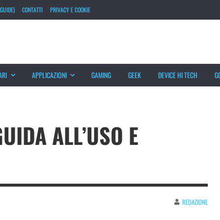
GUIDE)
CONTATTI
PRIVACY E COOKIE
ARI
APPLICAZIONI
GAMING
GEEK
DEVICE HI TECH
G
GUIDA ALL’USO E
REDAZIONE