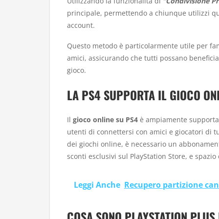
Utilizzando la funzionalità di
“Condivisione Pr
principale, permettendo a chiunque utilizzi que
account.
Questo metodo è particolarmente utile per famig
amici, assicurando che tutti possano beneficia
gioco.
LA PS4 SUPPORTA IL GIOCO ON
Il
gioco online su PS4
è ampiamente supportat
utenti di connettersi con amici e giocatori di 
dei giochi online, è necessario un abbonamen
sconti esclusivi sul PlayStation Store, e spazio
Leggi Anche
Recupero partizione ca
COSA SONO PLAYSTATION PLUS 