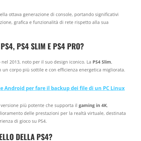
ella ottava generazione di console, portando significativi
ione, grafica e funzionalità di rete rispetto alla sua
 PS4, PS4 SLIM E PS4 PRO?
 nel 2013, noto per il suo design iconico. La
PS4 Slim
,
n un corpo più sottile e con efficienza energetica migliorata.
e Android per fare il backup dei file di un PC Linux
a versione più potente che supporta il
gaming in 4K
,
lioramento delle prestazioni per la realtà virtuale, destinata
rienza di gioco su PS4.
ELLO DELLA PS4?