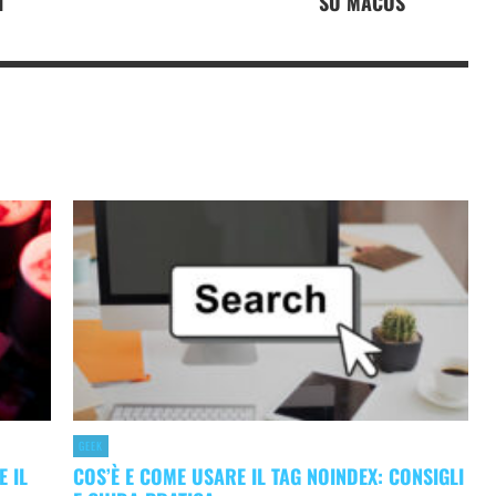
I
SU MACOS
GEEK
 IL
COS’È E COME USARE IL TAG NOINDEX: CONSIGLI