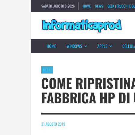
SABATO, AGOSTO 8 2026
HOME
NEWS
GEEK (TRUCCHI E GU
HOME
WINDOWS
APPLE
CELLUL
GEEK
COME RIPRISTINA
FABBRICA HP DI
31 AGOSTO 2019