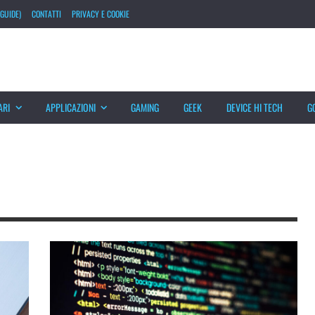
GUIDE)
CONTATTI
PRIVACY E COOKIE
ARI
APPLICAZIONI
GAMING
GEEK
DEVICE HI TECH
G