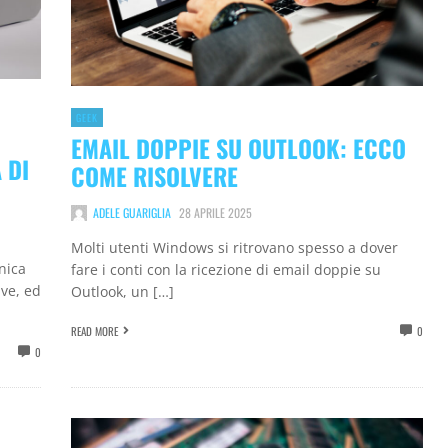
GEEK
EMAIL DOPPIE SU OUTLOOK: ECCO
 DI
COME RISOLVERE
ADELE GUARIGLIA
28 APRILE 2025
Molti utenti Windows si ritrovano spesso a dover
nica
fare i conti con la ricezione di email doppie su
ive, ed
Outlook, un […]
READ MORE
0
0