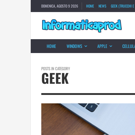
DOMENICA, AGOSTO 9 2026
HOME
NEWS
GEEK (TRUCCHI E 
HOME
WINDOWS
APPLE
CELLUL
POSTS IN CATEGORY
GEEK