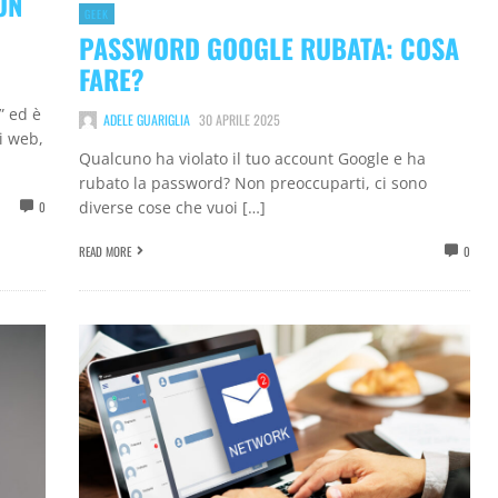
UN
GEEK
PASSWORD GOOGLE RUBATA: COSA
FARE?
” ed è
ADELE GUARIGLIA
30 APRILE 2025
ti web,
Qualcuno ha violato il tuo account Google e ha
rubato la password? Non preoccuparti, ci sono
diverse cose che vuoi […]
0
READ MORE
0