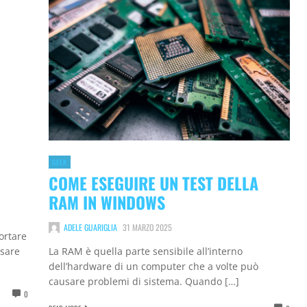
GEEK
COME ESEGUIRE UN TEST DELLA
RAM IN WINDOWS
ADELE GUARIGLIA
31 MARZO 2025
ortare
La RAM è quella parte sensibile all’interno
nsare
dell’hardware di un computer che a volte può
causare problemi di sistema. Quando […]
0