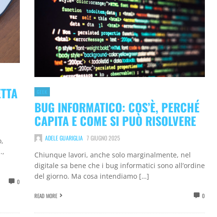
ETTA
GEEK
BUG INFORMATICO: COS’È, PERCHÉ
CAPITA E COME SI PUÒ RISOLVERE
ADELE GUARIGLIA
7 GIUGNO 2025
o,
.,
Chiunque lavori, anche solo marginalmente, nel
digitale sa bene che i bug informatici sono all’ordine
del giorno. Ma cosa intendiamo […]
0
READ MORE
0