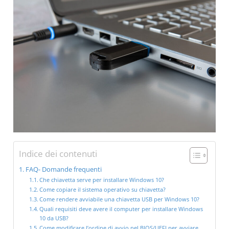
Indice dei contenuti
FAQ- Domande frequenti
Che chiavetta serve per installare Windows 10?
Come copiare il sistema operativo su chiavetta?
Come rendere avviabile una chiavetta USB per Windows 10?
Quali requisiti deve avere il computer per installare Windows
10 da USB?
Come modificare l’ordine di avvio nel BIOS/UEFI per avviare