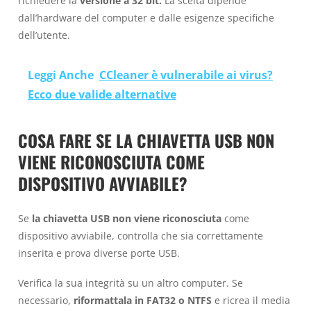
richiedere la
versione a 32 bit.
La scelta dipende
dall’hardware del computer e dalle esigenze specifiche
dell’utente.
Leggi Anche
CCleaner è vulnerabile ai virus?
Ecco due valide alternative
COSA FARE SE LA CHIAVETTA USB NON
VIENE RICONOSCIUTA COME
DISPOSITIVO AVVIABILE?
Se
la chiavetta USB non viene riconosciuta
come
dispositivo avviabile, controlla che sia correttamente
inserita e prova diverse porte USB.
Verifica la sua integrità su un altro computer. Se
necessario,
riformattala in FAT32 o NTFS
e ricrea il media