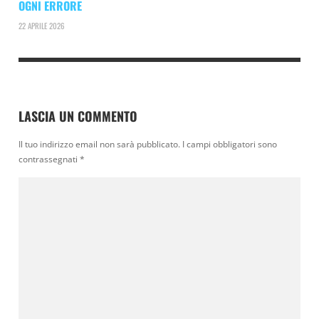
OGNI ERRORE
22 APRILE 2026
LASCIA UN COMMENTO
Il tuo indirizzo email non sarà pubblicato.
I campi obbligatori sono
contrassegnati
*