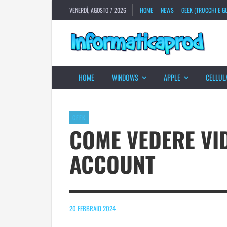
VENERDÌ, AGOSTO 7 2026
HOME
NEWS
GEEK (TRUCCHI E GU
HOME
WINDOWS
APPLE
CELLUL
GEEK
COME VEDERE VI
ACCOUNT
20 FEBBRAIO 2024