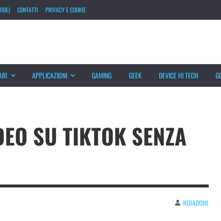
IDE)
CONTATTI
PRIVACY E COOKIE
ARI
APPLICAZIONI
GAMING
GEEK
DEVICE HI TECH
G
DEO SU TIKTOK SENZA
REDAZIONE