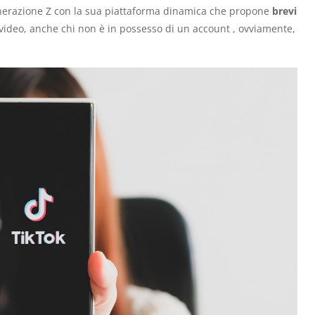
nerazione Z con la sua piattaforma dinamica che propone
brevi
video, anche chi non è in possesso di un account , ovviamente,