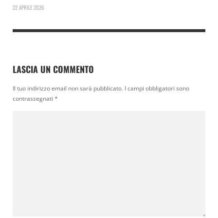
22 APRILE 2026
LASCIA UN COMMENTO
Il tuo indirizzo email non sarà pubblicato.
I campi obbligatori sono
contrassegnati
*