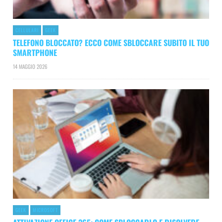
CELLULARI
GEEK
TELEFONO BLOCCATO? ECCO COME SBLOCCARE SUBITO IL TUO
SMARTPHONE
14 MAGGIO 2026
GEEK
MICROSOFT