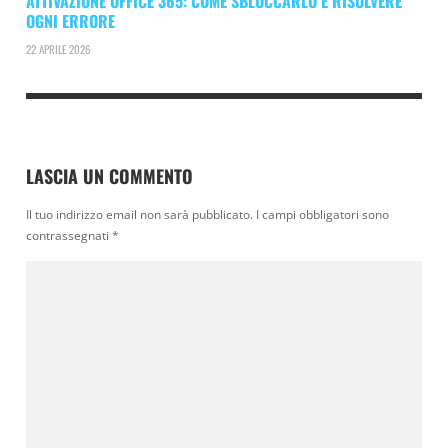
ATTIVAZIONE OFFICE 365: COME SBLOCCARLO E RISOLVERE
OGNI ERRORE
22 APRILE 2026
LASCIA UN COMMENTO
Il tuo indirizzo email non sarà pubblicato.
I campi obbligatori sono
contrassegnati
*