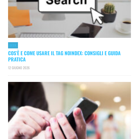
GEEK
COS’È E COME USARE IL TAG NOINDEX: CONSIGLI E GUIDA
PRATICA
12 GIUGNO 2026