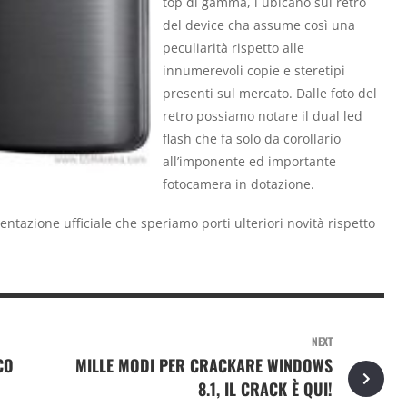
top di gamma, i ubicano sul retro
del device cha assume così una
peculiarità rispetto alle
innumerevoli copie e steretipi
presenti sul mercato. Dalle foto del
retro possiamo notare il dual led
flash che fa solo da corollario
all’imponente ed importante
fotocamera in dotazione.
ntazione ufficiale che speriamo porti ulteriori novità rispetto
NEXT
CO
MILLE MODI PER CRACKARE WINDOWS
8.1, IL CRACK È QUI!