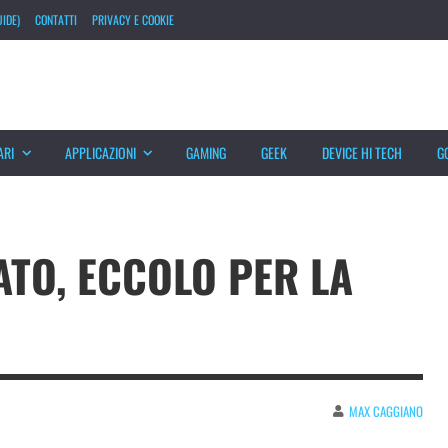
IDE)
CONTATTI
PRIVACY E COOKIE
ARI
APPLICAZIONI
GAMING
GEEK
DEVICE HI TECH
G
ATO, ECCOLO PER LA
MAX CAGGIANO