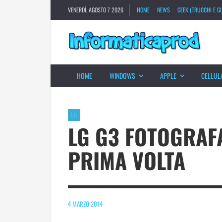
VENERDÌ, AGOSTO 7 2026
HOME
NEWS
GEEK (TRUCCHI E GU
HOME
WINDOWS
APPLE
CELLUL
LG
LG G3 FOTOGRAF
PRIMA VOLTA
4 MARZO 2014