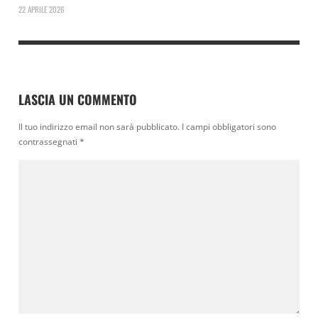
22 APRILE 2026
LASCIA UN COMMENTO
Il tuo indirizzo email non sarà pubblicato.
I campi obbligatori sono
contrassegnati
*