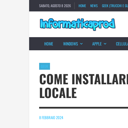
SABATO, AGOSTO 8 2026
HOME
NEWS
GEEK (TRUCCHI E GU
HOME
WINDOWS
APPLE
CELLUL
GEEK
COME INSTALLAR
LOCALE
8 FEBBRAIO 2024