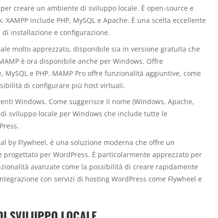
 per creare un ambiente di sviluppo locale. È open-source e
x. XAMPP include PHP, MySQL e Apache. È una scelta eccellente
à di installazione e configurazione.
ale molto apprezzato, disponibile sia in versione gratuita che
 MAMP è ora disponibile anche per Windows. Offre
e, MySQL e PHP. MAMP Pro offre funzionalità aggiuntive, come
ibilità di configurare più host virtuali.
 utenti Windows. Come suggerisce il nome (Windows, Apache,
i sviluppo locale per Windows che include tutte le
Press.
 by Flywheel, è una soluzione moderna che offre un
e progettato per WordPress. È particolarmente apprezzato per
unzionalità avanzate come la possibilità di creare rapidamente
e l’integrazione con servizi di hosting WordPress come Flywheel e
DI SVILUPPO LOCALE