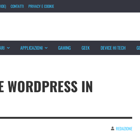
IDE)
CONTATTI
PRIVACY E COOKIE
ARI
APPLICAZIONI
GAMING
GEEK
DEVICE HI TECH
G
E WORDPRESS IN
REDAZIONE