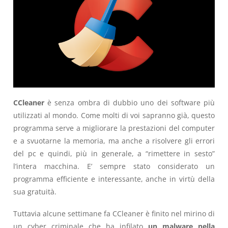
CCleaner
è senza ombra di dubbio uno dei software più
utilizzati al mondo. Come molti di voi sapranno già, questo
programma serve a migliorare la prestazioni del computer
e a svuotarne la memoria, ma anche a risolvere gli errori
del pc e quindi, più in generale, a “rimettere in sesto”
l’intera macchina. E’ sempre stato considerato un
programma efficiente e interessante, anche in virtù della
sua gratuità.
Tuttavia alcune settimane fa CCleaner è finito nel mirino di
un cyber criminale che ha infilato
un malware nella