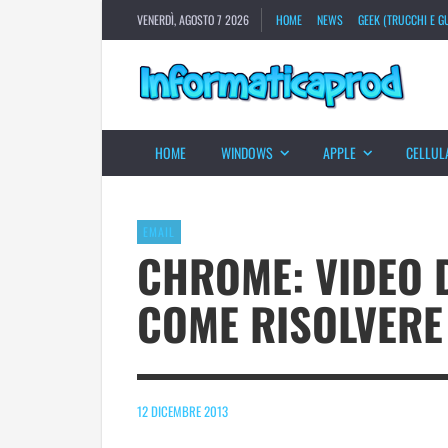
VENERDÌ, AGOSTO 7 2026
HOME
NEWS
GEEK (TRUCCHI E GU
HOME
WINDOWS
APPLE
CELLUL
EMAIL
CHROME: VIDEO D
COME RISOLVERE
12 DICEMBRE 2013