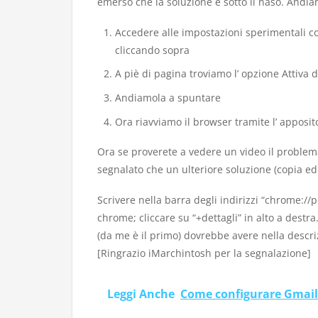
emerso che la soluzione è sotto il naso. Andia
Accedere alle impostazioni sperimentali 
cliccando sopra
A piè di pagina troviamo l’ opzione Attiva
Andiamola a spuntare
Ora riavviamo il browser tramite l’ apposit
Ora se proverete a vedere un video il problema
segnalato che un ulteriore soluzione (copia ed 
Scrivere nella barra degli indirizzi “chrome://p
chrome; cliccare su “+dettagli” in alto a destra
(da me è il primo) dovrebbe avere nella descriz
[Ringrazio iMarchintosh per la segnalazione]
Leggi Anche
Come configurare Gmail