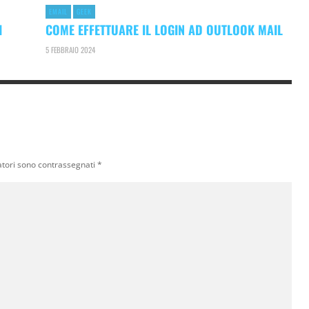
EMAIL
GEEK
I
COME EFFETTUARE IL LOGIN AD OUTLOOK MAIL
5 FEBBRAIO 2024
atori sono contrassegnati
*