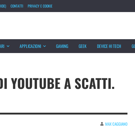
IDE)
CONTATTI
PRIVACY E COOKIE
ARI
APPLICAZIONI
GAMING
GEEK
DEVICE HI TECH
G
I YOUTUBE A SCATTI.
MAX CAGGIANO