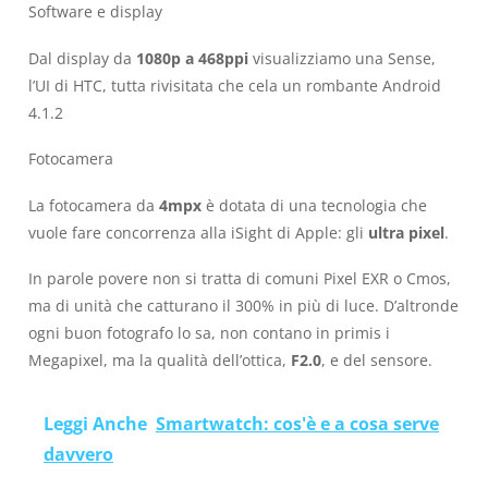
Software e display
Dal display da
1080p a 468ppi
visualizziamo una Sense,
l’UI di HTC, tutta rivisitata che cela un rombante Android
4.1.2
Fotocamera
La fotocamera da
4mpx
è dotata di una tecnologia che
vuole fare concorrenza alla iSight di Apple: gli
ultra pixel
.
In parole povere non si tratta di comuni Pixel EXR o Cmos,
ma di unità che catturano il 300% in più di luce. D’altronde
ogni buon fotografo lo sa, non contano in primis i
Megapixel, ma la qualità dell’ottica,
F2.0
, e del sensore.
Leggi Anche
Smartwatch: cos'è e a cosa serve
davvero